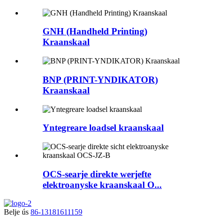
GNH (Handheld Printing)
Kraanskaal
BNP (PRINT-YNDIKATOR)
Kraanskaal
Yntegreare loadsel kraanskaal
OCS-searje direkte werjefte
elektroanyske kraanskaal O...
Belje ús
86-13181611159