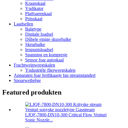
Kraanskaal
Yndikator
Platfoarmskaal
Priisskaal
Laadsellen
Balgtype
Digitale loadsel
Dûbele einige skuorbalke
Skearbalke
Ienpuntsloadsel
Spanning en kompresje
Sensor foar autoskaal
Frachtweinweegskalen
Yndustriële flierweegskalen
Apparaten foar ferifikaasje fan streamstandert
Spoarweibrêge
Featured produkten
LJQF-7800-DN10-300 Critical Flow Venturi
Sonic Nozzle...