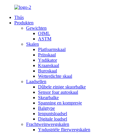
Thús
Produkten
Gewichten
OIML
ASTM
Skalen
Platfoarmskaal
Priisskaal
Yndikator
Kraanskaal
Buroskaal
Wetterdichte skaal
Laadsellen
Dûbele einige skuorbalke
Sensor foar autoskaal
Skearbalke
Spanning en kompresje
Balgtype
Ienpuntsloadsel
Digitale loadsel
Frachtweinweegskalen
Yndustriële flierweegskalen