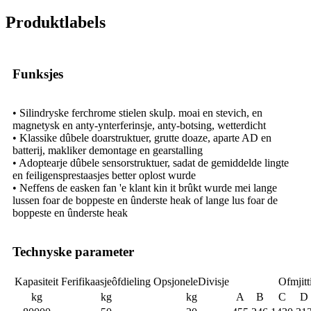
Produktlabels
Funksjes
• Silindryske ferchrome stielen skulp. moai en stevich, en
magnetysk en anty-ynterferinsje, anty-botsing, wetterdicht
• Klassike dûbele doarstruktuer, grutte doaze, aparte AD en
batterij, makliker demontage en gearstalling
• Adoptearje dûbele sensorstruktuer, sadat de gemiddelde lingte
en feiligensprestaasjes better oplost wurde
• Neffens de easken fan 'e klant kin it brûkt wurde mei lange
lussen foar de boppeste en ûnderste heak of lange lus foar de
boppeste en ûnderste heak
Technyske parameter
Kapasiteit
Ferifikaasjeôfdieling
OpsjoneleDivisje
Ofmjit
kg
kg
kg
A
B
C
D