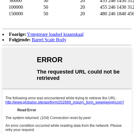
80000
50
20
455
246
1430
31
100000
50
20
455
246
1430
31
150000
50
20
480
246
1840
45
Foarige:
Yntegreare loadsel kraanskaal
Folgjende:
Barrel Scale Body