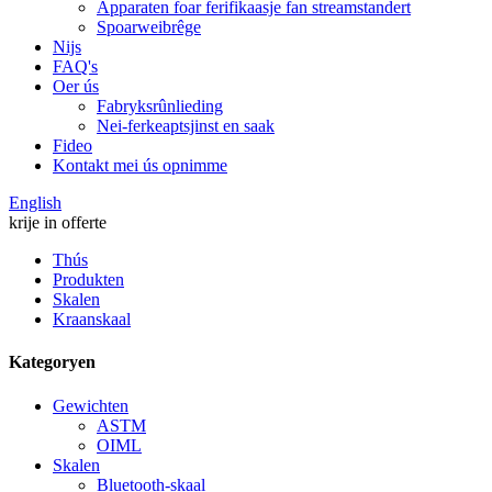
Apparaten foar ferifikaasje fan streamstandert
Spoarweibrêge
Nijs
FAQ's
Oer ús
Fabryksrûnlieding
Nei-ferkeaptsjinst en saak
Fideo
Kontakt mei ús opnimme
English
krije in offerte
Thús
Produkten
Skalen
Kraanskaal
Kategoryen
Gewichten
ASTM
OIML
Skalen
Bluetooth-skaal