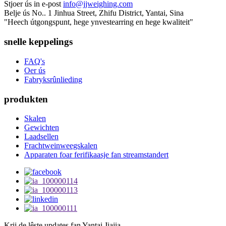
Stjoer ús in e-post
info@jjweighing.com
Belje ús
No.. 1 Jinhua Street, Zhifu District, Yantai, Sina
"Heech útgongspunt, hege ynvestearring en hege kwaliteit"
snelle keppelings
FAQ's
Oer ús
Fabryksrûnlieding
produkten
Skalen
Gewichten
Laadsellen
Frachtweinweegskalen
Apparaten foar ferifikaasje fan streamstandert
Krij de lêste updates fan Yantai Jiajia.