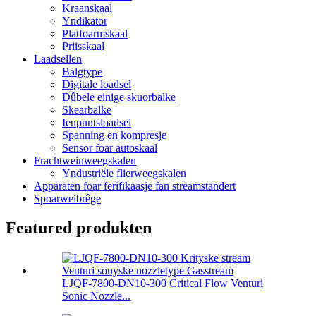
Kraanskaal
Yndikator
Platfoarmskaal
Priisskaal
Laadsellen
Balgtype
Digitale loadsel
Dûbele einige skuorbalke
Skearbalke
Ienpuntsloadsel
Spanning en kompresje
Sensor foar autoskaal
Frachtweinweegskalen
Yndustriële flierweegskalen
Apparaten foar ferifikaasje fan streamstandert
Spoarweibrêge
Featured produkten
LJQF-7800-DN10-300 Critical Flow Venturi
Sonic Nozzle...