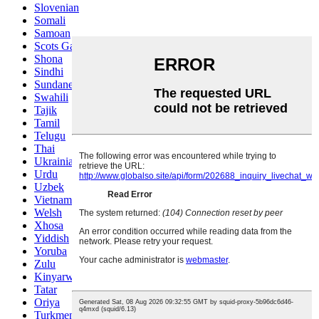
Slovenian
Somali
Samoan
Scots Gaelic
Shona
Sindhi
Sundanese
Swahili
Tajik
Tamil
Telugu
Thai
Ukrainian
Urdu
Uzbek
Vietnamese
Welsh
Xhosa
Yiddish
Yoruba
Zulu
Kinyarwanda
Tatar
Oriya
Turkmen