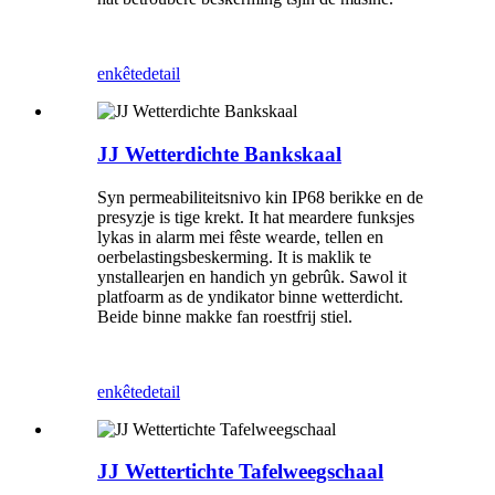
enkête
detail
JJ Wetterdichte Bankskaal
Syn permeabiliteitsnivo kin IP68 berikke en de
presyzje is tige krekt. It hat meardere funksjes
lykas in alarm mei fêste wearde, tellen en
oerbelastingsbeskerming. It is maklik te
ynstallearjen en handich yn gebrûk. Sawol it
platfoarm as de yndikator binne wetterdicht.
Beide binne makke fan roestfrij stiel.
enkête
detail
JJ Wettertichte Tafelweegschaal