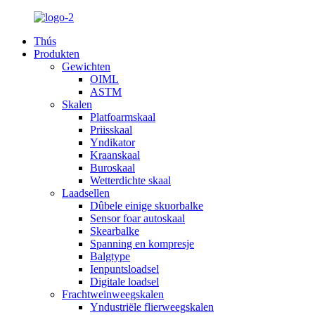
Thús
Produkten
Gewichten
OIML
ASTM
Skalen
Platfoarmskaal
Priisskaal
Yndikator
Kraanskaal
Buroskaal
Wetterdichte skaal
Laadsellen
Dûbele einige skuorbalke
Sensor foar autoskaal
Skearbalke
Spanning en kompresje
Balgtype
Ienpuntsloadsel
Digitale loadsel
Frachtweinweegskalen
Yndustriële flierweegskalen