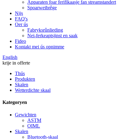
Apparaten foar ferifikaasje fan streamstandert
Spoarweibrêge
Nijs
FAQ's
Oer ús
Fabryksrûnlieding
Nei-ferkeaptsjinst en saak
Fideo
Kontakt mei ús opnimme
English
krije in offerte
Thús
Produkten
Skalen
Wetterdichte skaal
Kategoryen
Gewichten
ASTM
OIML
Skalen
Bluetooth-skaal