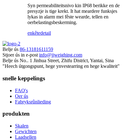
Syn permeabiliteitsnivo kin IP68 berikke en de
presyzje is tige krekt. It hat meardere funksjes
lykas in alarm mei fêste wearde, tellen en
oerbelastingsbeskerming.
enkête
detail
Belje ús
86-13181611159
Stjoer ús in e-post
info@jjweighing.com
Belje ús
No.. 1 Jinhua Street, Zhifu District, Yantai, Sina
"Heech útgongspunt, hege ynvestearring en hege kwaliteit"
snelle keppelings
FAQ's
Oer ús
Fabryksrûnlieding
produkten
Skalen
Gewichten
Laadsellen