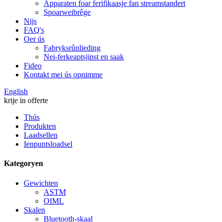
Apparaten foar ferifikaasje fan streamstandert
Spoarweibrêge
Nijs
FAQ's
Oer ús
Fabryksrûnlieding
Nei-ferkeaptsjinst en saak
Fideo
Kontakt mei ús opnimme
English
krije in offerte
Thús
Produkten
Laadsellen
Ienpuntsloadsel
Kategoryen
Gewichten
ASTM
OIML
Skalen
Bluetooth-skaal