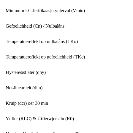
Minimum LC-ferifikaasje-ynterval (Vmin)
Gefoelichheid (Cn) / Nulbalâns
Temperatuereffekt op nulbalâns (TKo)
Temperatuereffekt op gefoelichheid (TKc)
Hysteresisflater (dhy)
Net-lineariteit (dlin)
Kruip (dcr) oer 30 min
Ynfier (RLC) & Útfierwjerstân (R0)