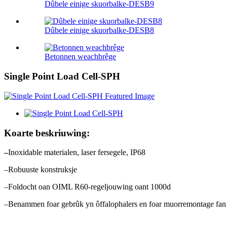
Dûbele einige skuorbalke-DESB9
Dûbele einige skuorbalke-DESB8
Betonnen weachbrêge
Single Point Load Cell-SPH
Koarte beskriuwing:
–
Inoxidable materialen, laser fersegele, IP68
–Robuuste konstruksje
–Foldocht oan OIML R60-regeljouwing oant 1000d
–Benammen foar gebrûk yn ôffalophalers en foar muorremontage fan