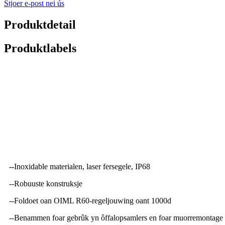
Stjoer e-post nei ús
Produktdetail
Produktlabels
Detaillearre produktbeskriuwing
--
Inoxidable materialen, laser fersegele, IP68
--Robuuste konstruksje
--Foldoet oan OIML R60-regeljouwing oant 1000d
--Benammen foar gebrûk yn ôffalopsamlers en foar muorremontage 