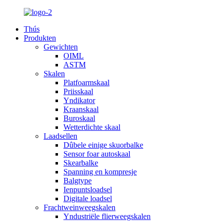
Thús
Produkten
Gewichten
OIML
ASTM
Skalen
Platfoarmskaal
Priisskaal
Yndikator
Kraanskaal
Buroskaal
Wetterdichte skaal
Laadsellen
Dûbele einige skuorbalke
Sensor foar autoskaal
Skearbalke
Spanning en kompresje
Balgtype
Ienpuntsloadsel
Digitale loadsel
Frachtweinweegskalen
Yndustriële flierweegskalen