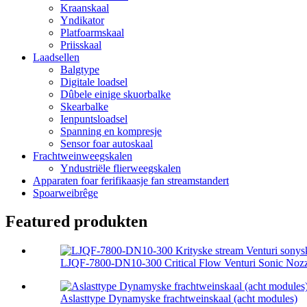
Kraanskaal
Yndikator
Platfoarmskaal
Priisskaal
Laadsellen
Balgtype
Digitale loadsel
Dûbele einige skuorbalke
Skearbalke
Ienpuntsloadsel
Spanning en kompresje
Sensor foar autoskaal
Frachtweinweegskalen
Yndustriële flierweegskalen
Apparaten foar ferifikaasje fan streamstandert
Spoarweibrêge
Featured produkten
LJQF-7800-DN10-300 Critical Flow Venturi Sonic Nozzl
Aslasttype Dynamyske frachtweinskaal (acht modules)