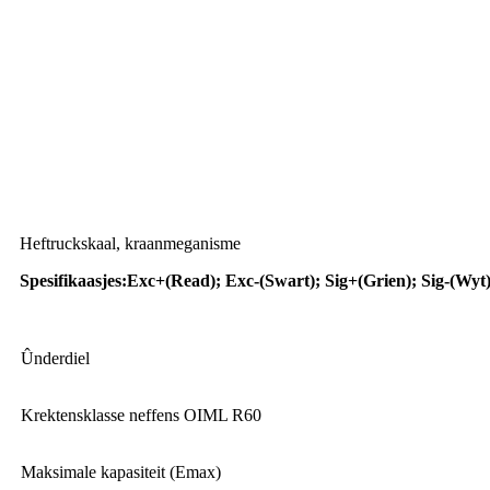
Oanfraach
Heftruckskaal, kraanmeganisme
Spesifikaasjes
:
Exc+(Read); Exc-(Swart); Sig+(Grien); Sig-(Wyt
Ûnderdiel
Krektensklasse neffens OIML R60
Maksimale kapasiteit (Emax)