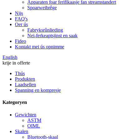
Apparaten foar ferifikaasje fan streamstandert
Spoarweibrêge
Nijs
FAQ's
Oer ús
Fabryksrûnlieding
Nei-ferkeaptsjinst en saak
Fideo
Kontakt mei ús opnimme
English
krije in offerte
Thús
Produkten
Laadsellen
Spanning en kompresje
Kategoryen
Gewichten
ASTM
OIML
Skalen
Bluetooth-skaal