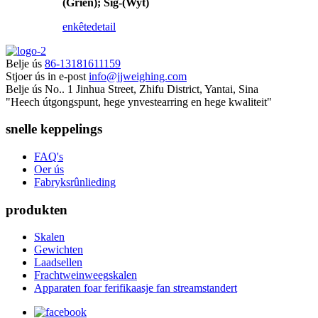
(Grien); Sig-(Wyt)
enkête
detail
Belje ús
86-13181611159
Stjoer ús in e-post
info@jjweighing.com
Belje ús
No.. 1 Jinhua Street, Zhifu District, Yantai, Sina
"Heech útgongspunt, hege ynvestearring en hege kwaliteit"
snelle keppelings
FAQ's
Oer ús
Fabryksrûnlieding
produkten
Skalen
Gewichten
Laadsellen
Frachtweinweegskalen
Apparaten foar ferifikaasje fan streamstandert