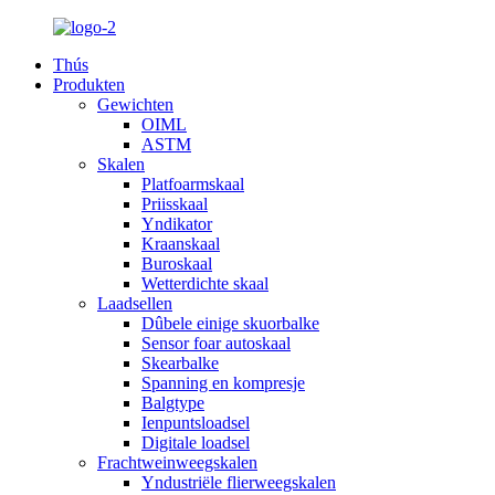
Thús
Produkten
Gewichten
OIML
ASTM
Skalen
Platfoarmskaal
Priisskaal
Yndikator
Kraanskaal
Buroskaal
Wetterdichte skaal
Laadsellen
Dûbele einige skuorbalke
Sensor foar autoskaal
Skearbalke
Spanning en kompresje
Balgtype
Ienpuntsloadsel
Digitale loadsel
Frachtweinweegskalen
Yndustriële flierweegskalen