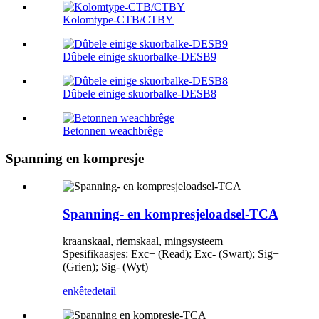
Kolomtype-CTB/CTBY
Dûbele einige skuorbalke-DESB9
Dûbele einige skuorbalke-DESB8
Betonnen weachbrêge
Spanning en kompresje
Spanning- en kompresjeloadsel-TCA
kraanskaal, riemskaal, mingsysteem
Spesifikaasjes: Exc+ (Read); Exc- (Swart); Sig+
(Grien); Sig- (Wyt)
enkête
detail