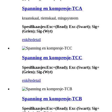
Spanning en kompresje-TCA
kraanskaal, riemskaal, mingsysteem
Spesifikaasjes
:
Exc+(Read); Exc-(Swart); Sig+
(Grien); Sig-(Wyt)
enkête
detail
Spanning en kompresje-TCC
Spesifikaasjes
:
Exc+(Read); Exc-(Swart); Sig+
(Grien); Sig-(Wyt)
enkête
detail
Spanning en kompresje-TCB
Spesifikaasjes
:
Exc+(Read); Exc-(Swart); Sig+