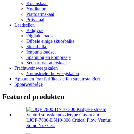
Kraanskaal
Yndikator
Platfoarmskaal
Priisskaal
Laadsellen
Balgtype
Digitale loadsel
Dûbele einige skuorbalke
Skearbalke
Ienpuntsloadsel
Spanning en kompresje
Sensor foar autoskaal
Frachtweinweegskalen
Yndustriële flierweegskalen
Apparaten foar ferifikaasje fan streamstandert
Spoarweibrêge
Featured produkten
LJQF-7800-DN10-300 Critical Flow Venturi
Sonic Nozzle...