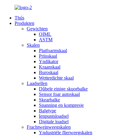
Thús
Produkten
Gewichten
OIML
ASTM
Skalen
Platfoarmskaal
Priisskaal
Yndikator
Kraanskaal
Buroskaal
Wetterdichte skaal
Laadsellen
Dûbele einige skuorbalke
Sensor foar autoskaal
Skearbalke
Spanning en kompresje
Balgtype
Ienpuntsloadsel
Digitale loadsel
Frachtweinweegskalen
Yndustriële flierweegskalen