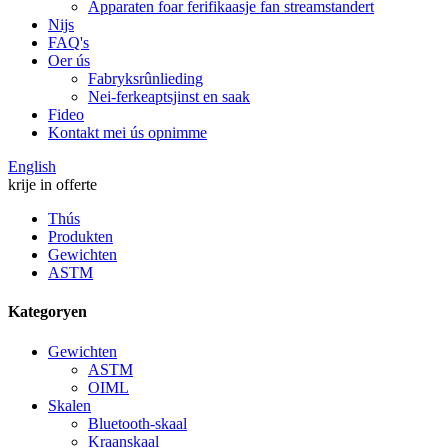
Apparaten foar ferifikaasje fan streamstandert
Nijs
FAQ's
Oer ús
Fabryksrûnlieding
Nei-ferkeaptsjinst en saak
Fideo
Kontakt mei ús opnimme
English
krije in offerte
Thús
Produkten
Gewichten
ASTM
Kategoryen
Gewichten
ASTM
OIML
Skalen
Bluetooth-skaal
Kraanskaal