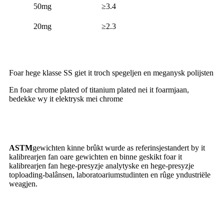
50mg
≥3.4
20mg
≥2.3
Ferwurking
Foar hege klasse SS giet it troch spegeljen en meganysk polijsten
En foar chrome plated of titanium plated nei it foarmjaan,
bedekke wy it elektrysk mei chrome
Oanfraach
ASTM
gewichten kinne brûkt wurde as referinsjestandert by it
kalibrearjen fan oare gewichten en binne geskikt foar it
kalibrearjen fan hege-presyzje analytyske en hege-presyzje
toploading-balânsen, laboratoariumstudinten en rûge yndustriële
weagjen.
Foardiel