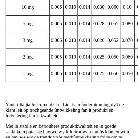
10 mg
0.005
0.010
0.014
0.030
0.060
0.10
5 mg
0.005
0.010
0.014
0.028
0.055
0.080
3 mg
0.005
0.010
0.014
0.026
0.052
0.070
2 mg
0.005
0.010
0.014
0.025
0.050
0.060
1 mg
0.005
0.010
0.014
0.025
0.050
0.050
Wêrom ús kieze
Yantai Jiaijia Instrument Co., Ltd. is in ûndernimming dy't de
klam leit op trochgeande ûntwikkeling fan it produkt en
ferbettering fan 'e kwaliteit.
Mei in stabile en betroubere produktkwaliteit en in goede
saaklike reputaasje hawwe wy it fertrouwen fan ús klanten wûn,
en hawwe wy de trends yn 'e merkûntwikkeling folge om te