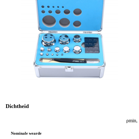
Dichtheid
ρmin,
Nominale wearde