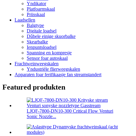
Yndikator
Platfoarmskaal
Priisskaal
Laadsellen
Balgtype
Digitale loadsel
Dûbele einige skuorbalke
Skearbalke
Ienpuntsloadsel
Spanning en kompresje
Sensor foar autoskaal
Frachtweinweegskalen
Yndustriële flierweegskalen
Apparaten foar ferifikaasje fan streamstandert
Featured produkten
LJQF-7800-DN10-300 Critical Flow Venturi
Sonic Nozzle...