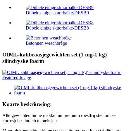
Dûbele einige skuorbalke-DESB9
Dûbele einige skuorbalke-DESB8
Betonnen weachbrêge
OIML-kalibraasjegewichten set (1 mg-1 kg)
silindryske foarm
Koarte beskriuwing:
Alle gewichten binne makke fan premium roestfrij stiel om se
korrosjebestindich te meitsjen.
Monoblokgewichten binne spesjaal ûntworpen foar stabiliteit op