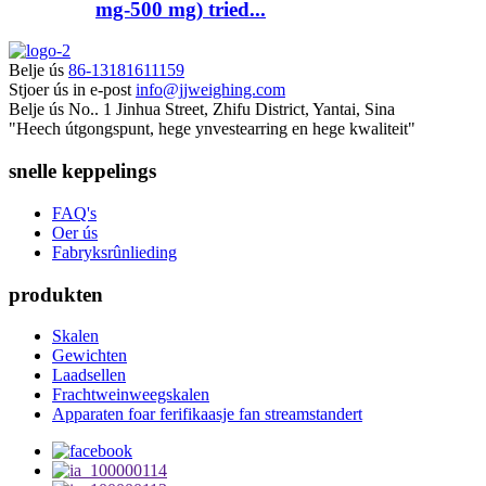
mg-500 mg) tried...
Belje ús
86-13181611159
Stjoer ús in e-post
info@jjweighing.com
Belje ús
No.. 1 Jinhua Street, Zhifu District, Yantai, Sina
"Heech útgongspunt, hege ynvestearring en hege kwaliteit"
snelle keppelings
FAQ's
Oer ús
Fabryksrûnlieding
produkten
Skalen
Gewichten
Laadsellen
Frachtweinweegskalen
Apparaten foar ferifikaasje fan streamstandert