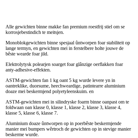
Detaillearre produktbeskriuwing
Alle gewichten binne makke fan premium roestfrij stiel om se
korrosjebestindich te meitsjen.
Monoblokgewichten binne spesjaal ûntworpen foar stabiliteit op
lange termyn, en gewichten mei in ferstelbere holte jouwe de
bêste wearde foar jild.
Elektrolytysk polearjen soarget foar glânzige oerflakken foar
anty-adhesive-effekten.
ASTM-gewichten fan 1 kg oant 5 kg wurde levere yn in
oantreklike, duorsume, heechweardige, patintearre aluminium
doaze mei beskermjend polyetyleenskuim.
en
ASTM-gewichten mei in silindryske foarm binne oanpast om te
foldwaan oan klasse 0, klasse 1, klasse 2, klasse 3, klasse 4,
klasse 5, klasse 6, klasse 7.
Aluminium doaze ûntworpen op in poerbêste beskermjende
manier mei bumpers wêrtroch de gewichten op in stevige manier
beskerme wurde.