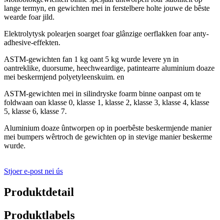
lange termyn, en gewichten mei in ferstelbere holte jouwe de bêste
wearde foar jild.
Elektrolytysk polearjen soarget foar glânzige oerflakken foar anty-
adhesive-effekten.
ASTM-gewichten fan 1 kg oant 5 kg wurde levere yn in
oantreklike, duorsume, heechweardige, patintearre aluminium doaze
mei beskermjend polyetyleenskuim.
en
ASTM-gewichten mei in silindryske foarm binne oanpast om te
foldwaan oan klasse 0, klasse 1, klasse 2, klasse 3, klasse 4, klasse
5, klasse 6, klasse 7.
Aluminium doaze ûntworpen op in poerbêste beskermjende manier
mei bumpers wêrtroch de gewichten op in stevige manier beskerme
wurde.
Stjoer e-post nei ús
Produktdetail
Produktlabels