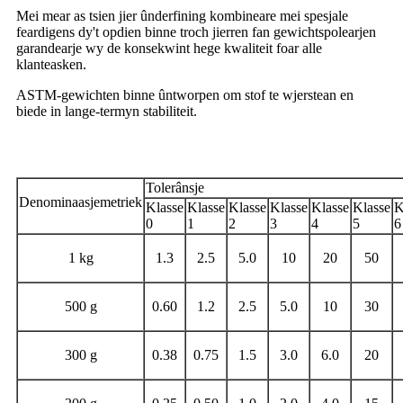
Mei mear as tsien jier ûnderfining kombineare mei spesjale
feardigens dy't opdien binne troch jierren fan gewichtspolearjen
garandearje wy de konsekwint hege kwaliteit foar alle
klanteasken.
ASTM-gewichten binne ûntworpen om stof te wjerstean en
biede in lange-termyn stabiliteit.
Tolerânsje
Tolerânsje
Denominaasjemetriek
Klasse
Klasse
Klasse
Klasse
Klasse
Klasse
K
0
1
2
3
4
5
6
1 kg
1.3
2.5
5.0
10
20
50
500 g
0.60
1.2
2.5
5.0
10
30
300 g
0.38
0.75
1.5
3.0
6.0
20