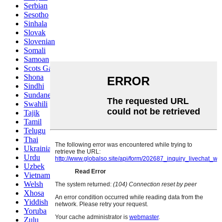
Serbian
Sesotho
Sinhala
Slovak
Slovenian
Somali
Samoan
Scots Gaelic
Shona
Sindhi
Sundanese
Swahili
Tajik
Tamil
Telugu
Thai
Ukrainian
Urdu
Uzbek
Vietnamese
Welsh
Xhosa
Yiddish
Yoruba
Zulu