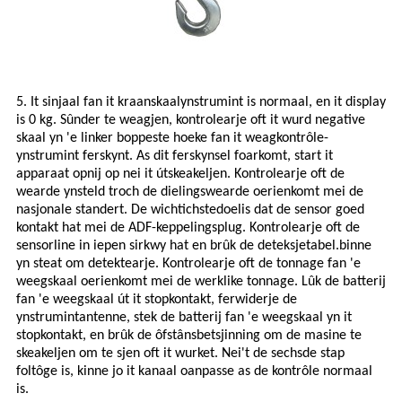
5. It sinjaal fan it kraanskaalynstrumint is normaal, en it display
is 0 kg. Sûnder te weagjen, kontrolearje oft it wurd negative
skaal yn 'e linker boppeste hoeke fan it weagkontrôle-
ynstrumint ferskynt. As dit ferskynsel foarkomt, start it
apparaat opnij op nei it útskeakeljen. Kontrolearje oft de
wearde ynsteld troch de dielingswearde oerienkomt mei de
nasjonale standert. De wichtichste
doel
is dat de sensor goed
kontakt hat mei de ADF-keppelingsplug. Kontrolearje oft de
sensorline in iepen sirkwy hat en brûk de deteksjetabel.
binne
yn steat om
detektearje. Kontrolearje oft de tonnage fan 'e
weegskaal oerienkomt mei de werklike tonnage. Lûk de batterij
fan 'e weegskaal út it stopkontakt, ferwiderje de
ynstrumintantenne, stek de batterij fan 'e weegskaal yn it
stopkontakt, en brûk de ôfstânsbetsjinning om de masine te
skeakeljen om te sjen oft it wurket. Nei't de sechsde stap
foltôge is, kinne jo it kanaal oanpasse as de kontrôle normaal
is.