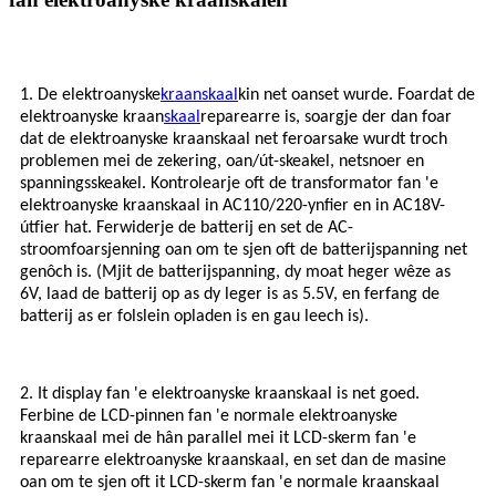
1. De elektroanyske
kraanskaal
kin net oanset wurde. Foardat de
elektroanyske kraan
skaal
reparearre is, soargje der dan foar
dat de elektroanyske kraanskaal net feroarsake wurdt troch
problemen mei de zekering, oan/út-skeakel, netsnoer en
spanningsskeakel. Kontrolearje oft de transformator fan 'e
elektroanyske kraanskaal in AC110/220-ynfier en in AC18V-
útfier hat. Ferwiderje de batterij en set de AC-
stroomfoarsjenning oan om te sjen oft de batterijspanning net
genôch is. (Mjit de batterijspanning, dy moat heger wêze as
6V, laad de batterij op as dy leger is as 5.5V, en ferfang de
batterij as er folslein opladen is en gau leech is).
2. It display fan 'e elektroanyske kraanskaal is net goed.
Ferbine de LCD-pinnen fan 'e normale elektroanyske
kraanskaal mei de hân parallel mei it LCD-skerm fan 'e
reparearre elektroanyske kraanskaal, en set dan de masine
oan om te sjen oft it LCD-skerm fan 'e normale kraanskaal