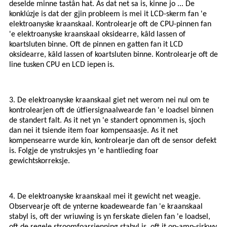
deselde minne tastân hat. As dat net sa is, kinne jo ... De
konklúzje is dat der gjin probleem is mei it LCD-skerm fan 'e
elektroanyske kraanskaal. Kontrolearje oft de CPU-pinnen fan
'e elektroanyske kraanskaal oksidearre, kâld lassen of
koartsluten binne. Oft de pinnen en gatten fan it LCD
oksidearre, kâld lassen of koartsluten binne. Kontrolearje oft de
line tusken CPU en LCD iepen is.
3. De elektroanyske kraanskaal giet net werom nei nul om te
kontrolearjen oft de útfiersignaalwearde fan 'e loadsel binnen
de standert falt. As it net yn 'e standert opnommen is, sjoch
dan nei it tsiende item foar kompensaasje. As it net
kompensearre wurde kin, kontrolearje dan oft de sensor defekt
is. Folgje de ynstruksjes yn 'e hantlieding foar
gewichtskorreksje.
4. De elektroanyske kraanskaal mei it gewicht net weagje.
Observearje oft de ynterne koadewearde fan 'e kraanskaal
stabyl is, oft der wriuwing is yn ferskate dielen fan 'e loadsel,
oft de regele stroomfoarsjenning stabyl is, oft it op-amp-sirkwy