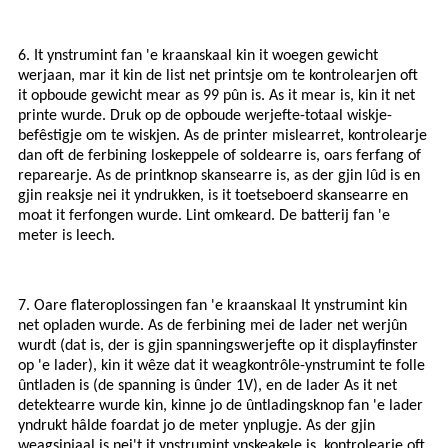
6. It ynstrumint fan 'e kraanskaal kin it woegen gewicht
werjaan, mar it kin de list net printsje om te kontrolearjen oft
it opboude gewicht mear as 99 pûn is. As it mear is, kin it net
printe wurde. Druk op de opboude werjefte-totaal wiskje-
befêstigje om te wiskjen. As de printer mislearret, kontrolearje
dan oft de ferbining loskeppele of soldearre is, oars ferfang of
reparearje. As de printknop skansearre is, as der gjin lûd is en
gjin reaksje nei it yndrukken, is it toetseboerd skansearre en
moat it ferfongen wurde. Lint omkeard. De batterij fan 'e
meter is leech.
7. Oare flateroplossingen fan 'e kraanskaal It ynstrumint kin
net opladen wurde. As de ferbining mei de lader net werjûn
wurdt (dat is, der is gjin spanningswerjefte op it displayfinster
op 'e lader), kin it wêze dat it weagkontrôle-ynstrumint te folle
ûntladen is (de spanning is ûnder 1V), en de lader As it net
detektearre wurde kin, kinne jo de ûntladingsknop fan 'e lader
yndrukt hâlde foardat jo de meter ynplugje. As der gjin
weagsinjaal is nei't it ynstrumint ynskeakele is, kontrolearje oft