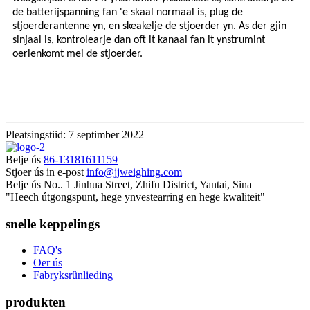
de batterijspanning fan 'e skaal normaal is, plug de
stjoerderantenne yn, en skeakelje de stjoerder yn. As der gjin
sinjaal is, kontrolearje dan oft it kanaal fan it ynstrumint
oerienkomt mei de stjoerder.
Pleatsingstiid: 7 septimber 2022
Belje ús
86-13181611159
Stjoer ús in e-post
info@jjweighing.com
Belje ús
No.. 1 Jinhua Street, Zhifu District, Yantai, Sina
"Heech útgongspunt, hege ynvestearring en hege kwaliteit"
snelle keppelings
FAQ's
Oer ús
Fabryksrûnlieding
produkten