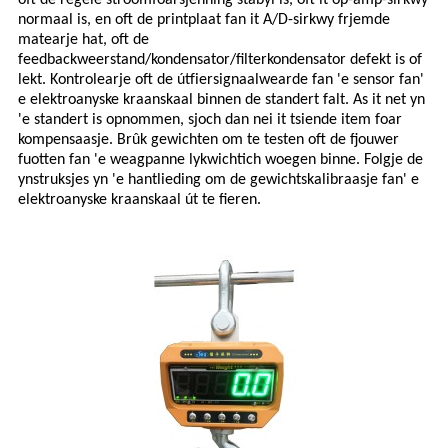
normaal is, en oft de printplaat fan it A/D-sirkwy frjemde
matearje hat, oft de
feedbackweerstand/kondensator/filterkondensator defekt is of
lekt. Kontrolearje oft de útfiersignaalwearde fan 'e sensor fan'
e elektroanyske kraanskaal binnen de standert falt. As it net yn
'e standert is opnommen, sjoch dan nei it tsiende item foar
kompensaasje. Brûk gewichten om te testen oft de fjouwer
fuotten fan 'e weagpanne lykwichtich woegen binne. Folgje de
ynstruksjes yn 'e hantlieding om de gewichtskalibraasje fan' e
elektroanyske kraanskaal út te fieren.