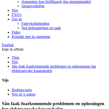
Apparaten foar ferifikaasje fan streamstandert
Spoarweibrêge
Nijs
FAQ's
Oer ús
Fabryksrûnlieding
Nei-ferkeaptsjinst en saak
Fideo
Kontakt mei ús opnimme
English
krije in offerte
Thús
Nijs
Sân faak foarkommende problemen en oplossingen fan
elektroanyske kraanskalen
Nijs
Bedriuwsnijs
Nijs út 'e sektor
Sân faak foarkommende problemen en oplossingen
fan elektroanyske kraanskalen