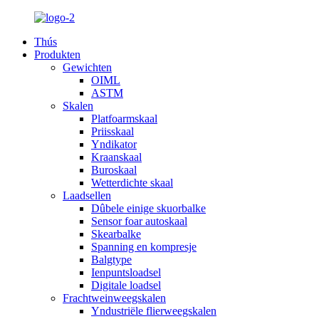
Thús
Produkten
Gewichten
OIML
ASTM
Skalen
Platfoarmskaal
Priisskaal
Yndikator
Kraanskaal
Buroskaal
Wetterdichte skaal
Laadsellen
Dûbele einige skuorbalke
Sensor foar autoskaal
Skearbalke
Spanning en kompresje
Balgtype
Ienpuntsloadsel
Digitale loadsel
Frachtweinweegskalen
Yndustriële flierweegskalen